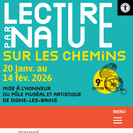
Ouv
Sur les chemins
20 janv. au
14 fév. 2026
Mise à l'honneur
du Pôle muséal et artistique
de Digne-les-Bains