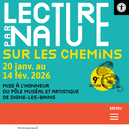
Ouv
Sur les chemins
20 janv. au
14 fév. 2026
Mise à l'honneur
du Pôle muséal et artistique
de Digne-les-Bains