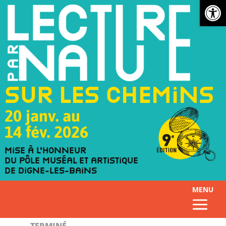
Ouv
Sur les chemins
20 janv. au
14 fév. 2026
Mise à l'honneur
du Pôle muséal et artistique
de Digne-les-Bains