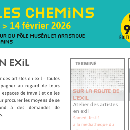
les chemins
 > 14 février 2026
ur du Pôle muséal et artistique
Bains
n exil
r des artistes en exil – toutes
mpagner au regard de leurs
SUR LA ROUTE DE
es espaces de travail et de les
L’EXIL
eur procurer les moyens de se
Atelier des artistes
épond à des demandes de
en exil
s.
Samedi festif
à la médiathèque du