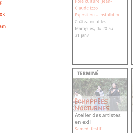
Pôle culturel Jean-​
g
Claude Izzo
ok
Exposition – Installation
Châteauneuf-​les-​
ram
Martigues, du 20 au
31 janv
ÉCHAPPÉES
NOCTURNES
Atelier des artistes
en exil
Samedi festif