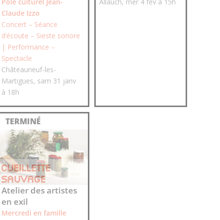
Pôle culturel Jean-​
Allauch, mer 4 fév à 15h
Claude Izzo
Concert – Séance
d’écoute – Sieste sonore
| Performance –
Spectacle
Châteauneuf-​les-​
Martigues, sam 31 janv
à 18h
CUEILLETTE
SAUVAGE
Atelier des artistes
en exil
Mercredi en famille