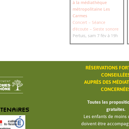
à la médiathèque
métropolitaine Les
Carmes
Concert – Séance
d’écoute – Sieste sonore
Pertuis, sam 7 fév à 19h
RÉSERVATIONS FO
CONSEILLÉE
AUPRÈS DES MÉDIA
CONCERNÉE
Toutes les propositi
tenaires
gratuites.
Les enfants de moins 
doivent être accompag