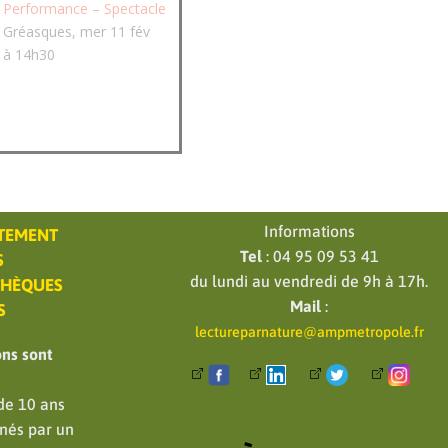
Performance – Spectacle
Gréasques, mer 11 fév
à 14h30
Informations
RTEMENT
Tel
: 04 95 09 53 41
S
du lundi au vendredi de 9h à 17h.
THÈQUES
Mail
:
S
lectureparnature@ampmetropole.fr
ons sont
de 10 ans
nés par un